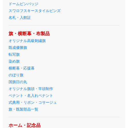
ドームピンバッジ
スワロフスキースタイルピンズ
名札・入館証
旗・横断幕・布製品
オリジナル高級刺繍旗
既成優勝旗
転写旗
染め旗
横断幕・応援幕
のぼり旗
国旗日の丸
オリジナル旗頭・竿頭制作
ペナント・名入れペナント
式典用・リボン・コサージュ
旗・既製部品一覧
ホーム・記念品