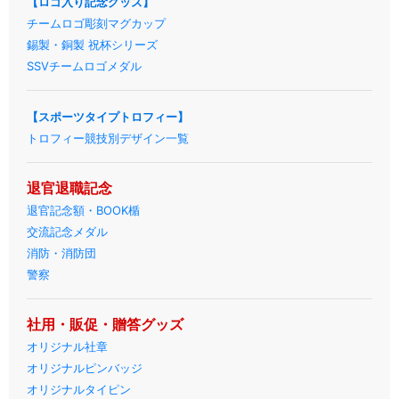
【ロゴ入り記念グッズ】
チームロゴ彫刻マグカップ
錫製・銅製 祝杯シリーズ
SSVチームロゴメダル
【スポーツタイプトロフィー】
トロフィー競技別デザイン一覧
退官退職記念
退官記念額・BOOK楯
交流記念メダル
消防・消防団
警察
社用・販促・贈答グッズ
オリジナル社章
オリジナルピンバッジ
オリジナルタイピン