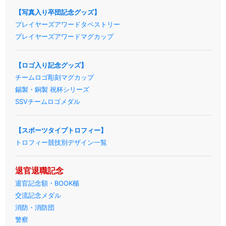
【写真入り卒団記念グッズ】
プレイヤーズアワードタペストリー
プレイヤーズアワードマグカップ
【ロゴ入り記念グッズ】
チームロゴ彫刻マグカップ
錫製・銅製 祝杯シリーズ
SSVチームロゴメダル
【スポーツタイプトロフィー】
トロフィー競技別デザイン一覧
退官退職記念
退官記念額・BOOK楯
交流記念メダル
消防・消防団
警察