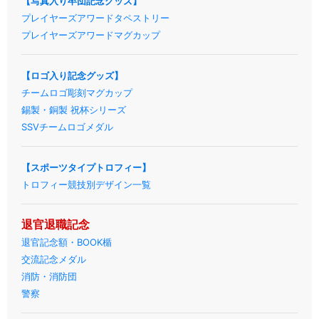
【写真入り卒団記念グッズ】
プレイヤーズアワードタペストリー
プレイヤーズアワードマグカップ
【ロゴ入り記念グッズ】
チームロゴ彫刻マグカップ
錫製・銅製 祝杯シリーズ
SSVチームロゴメダル
【スポーツタイプトロフィー】
トロフィー競技別デザイン一覧
退官退職記念
退官記念額・BOOK楯
交流記念メダル
消防・消防団
警察