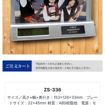
ZS-336
サイズ／高さ×幅×奥行き：153×126×33mm プレー
トサイズ：22×45mm 材質：ABS樹脂他 電源：モ