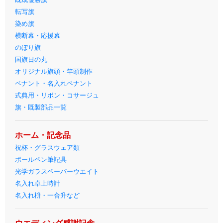
転写旗
染め旗
横断幕・応援幕
のぼり旗
国旗日の丸
オリジナル旗頭・竿頭制作
ペナント・名入れペナント
式典用・リボン・コサージュ
旗・既製部品一覧
ホーム・記念品
祝杯・グラスウェア類
ボールペン筆記具
光学ガラスペーパーウエイト
名入れ卓上時計
名入れ枡・一合升など