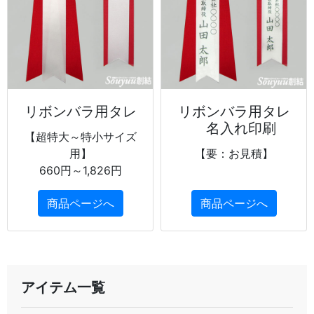
リボンバラ用タレ
リボンバラ用タレ
名入れ印刷
【超特大～特小サイズ
用】
【要：お見積】
660円～1,826円
商品ページへ
商品ページへ
アイテム一覧