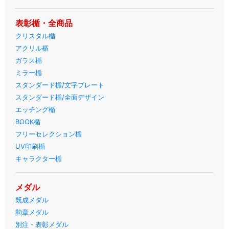
表彰楯・全商品
クリスタル楯
アクリル楯
ガラス楯
ミラー楯
スタンダード楯/文字プレート
スタンダード楯/全面デザイン
エッチング楯
BOOK楯
フリーセレクション楯
UV印刷楯
キャラクター楯
メダル
既成メダル
勲章メダル
別注・表彰メダル