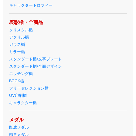
キャラクタートロフィー
表彰楯・全商品
クリスタル楯
アクリル楯
ガラス楯
ミラー楯
スタンダード楯/文字プレート
スタンダード楯/全面デザイン
エッチング楯
BOOK楯
フリーセレクション楯
UV印刷楯
キャラクター楯
メダル
既成メダル
勲章メダル