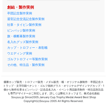
創結・製作実例
卒団記念製作実例
退官記念交流記念製作実例
社章・タイピン製作実例
ピンバッジ製作実例
旗・横断幕製作実例
名入れグッズ製作実例
カップ・トロフィー・表彰楯
ウエディング実例
ゴルフトロフィー等製作実例
その他、特注品・製作実例
優勝カップ販売・トロフィー販売・メダル販売・楯・オリジナル旗制作・卒団記念ス
トラップ・文字印刷ペナント・ゴルフ祝杯グラス・オリジナルデザインマグカップ・1
個から制作社章＆ピンバッジ・記念品名入れ・イベント用品販売制作・特注品別注品
も専門デザイナーがご対応します、詳しくは弊社スタッフまで。株式会社創結
Souyuu.jp Since2005.January Cup.Trophy.Medal.Award Best Shop
Copyright(c)Souyuu 2005 All Rights Reserved.