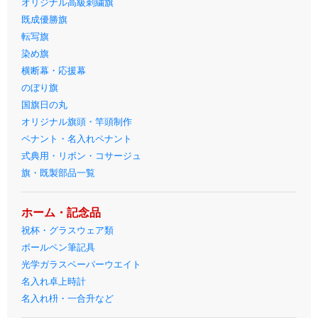
オリジナル高級刺繍旗
既成優勝旗
転写旗
染め旗
横断幕・応援幕
のぼり旗
国旗日の丸
オリジナル旗頭・竿頭制作
ペナント・名入れペナント
式典用・リボン・コサージュ
旗・既製部品一覧
ホーム・記念品
祝杯・グラスウェア類
ボールペン筆記具
光学ガラスペーパーウエイト
名入れ卓上時計
名入れ枡・一合升など