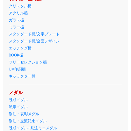
クリスタル楯
アクリル楯
ガラス楯
ミラー楯
スタンダード楯/文字プレート
スタンダード楯/全面デザイン
エッチング楯
BOOK楯
フリーセレクション楯
UV印刷楯
キャラクター楯
メダル
既成メダル
勲章メダル
別注・表彰メダル
別注・交流記念メダル
既成メダル+別注ミニメダル