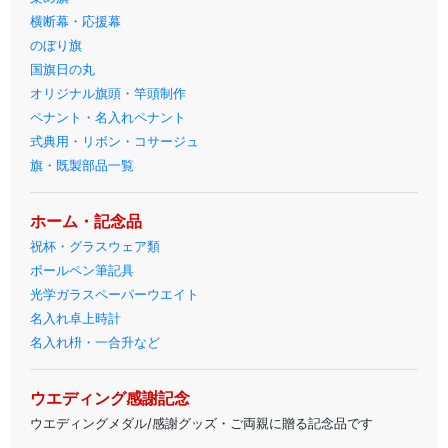
横断幕・応援幕
のぼり旗
国旗日の丸
オリジナル旗頭・竿頭制作
ペナント・名入れペナント
式典用・リボン・コサージュ
旗・既製部品一覧
ホーム・記念品
祝杯・グラスウェア類
ボールペン筆記具
光学ガラスペーパーウエイト
名入れ卓上時計
名入れ枡・一合升など
ウエディング感謝記念
ウエディングメダル/感謝グッズ・ご両親に贈る記念品です