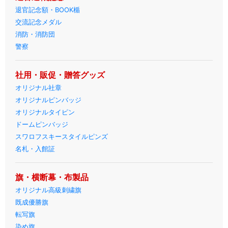
退官記念額・BOOK楯
交流記念メダル
消防・消防団
警察
社用・販促・贈答グッズ
オリジナル社章
オリジナルピンバッジ
オリジナルタイピン
ドームピンバッジ
スワロフスキースタイルピンズ
名札・入館証
旗・横断幕・布製品
オリジナル高級刺繍旗
既成優勝旗
転写旗
染め旗