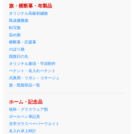
旗・横断幕・布製品
オリジナル高級刺繍旗
既成優勝旗
転写旗
染め旗
横断幕・応援幕
のぼり旗
国旗日の丸
オリジナル旗頭・竿頭制作
ペナント・名入れペナント
式典用・リボン・コサージュ
旗・既製部品一覧
ホーム・記念品
祝杯・グラスウェア類
ボールペン筆記具
光学ガラスペーパーウエイト
名入れ卓上時計