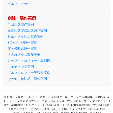
ゴルフマーカー
創結・製作実例
卒団記念製作実例
退官記念交流記念製作実例
社章・タイピン製作実例
ピンバッジ製作実例
旗・横断幕製作実例
名入れグッズ製作実例
カップ・トロフィー・表彰楯
ウエディング実例
ゴルフトロフィー等製作実例
その他、特注品・製作実例
優勝カップ販売・トロフィー販売・メダル販売・楯・オリジナル旗制作・卒団記念ス
トラップ・文字印刷ペナント・ゴルフ祝杯グラス・オリジナルデザインマグカップ・1
個から制作社章＆ピンバッジ・記念品名入れ・イベント用品販売制作・特注品別注品
も専門デザイナーがご対応します、詳しくは弊社スタッフまで。株式会社創結