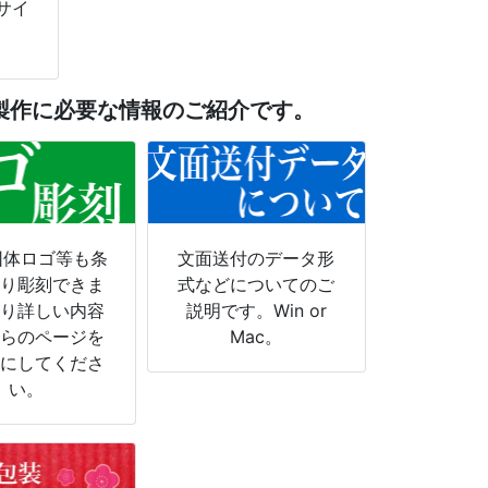
サイ
製作に必要な情報のご紹介です。
団体ロゴ等も条
文面送付のデータ形
より彫刻できま
式などについてのご
より詳しい内容
説明です。Win or
ちらのページを
Mac。
考にしてくださ
い。