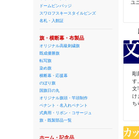
ユ
ドームピンバッジ
スワロフスキースタイルピンズ
名札・入館証
旗・横断幕・布製品
オリジナル高級刺繍旗
既成優勝旗
転写旗
染め旗
彫
横断幕・応援幕
す
のぼり旗
文
国旗日の丸
け
オリジナル旗頭・竿頭制作
ち
ペナント・名入れペナント
式典用・リボン・コサージュ
旗・既製部品一覧
ホーム・記念品