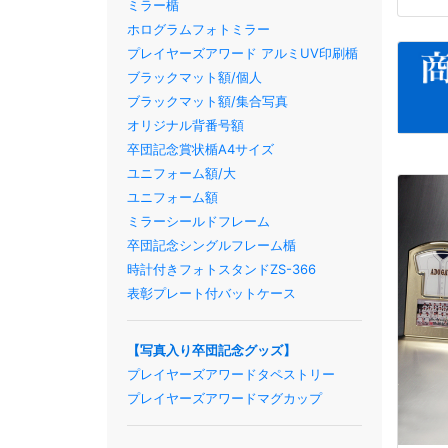
ミラー楯
ホログラムフォトミラー
プレイヤーズアワード アルミUV印刷楯
ブラックマット額/個人
ブラックマット額/集合写真
オリジナル背番号額
卒団記念賞状楯A4サイズ
ユニフォーム額/大
ユニフォーム額
ミラーシールドフレーム
卒団記念シングルフレーム楯
時計付きフォトスタンドZS-366
表彰プレート付バットケース
【写真入り卒団記念グッズ】
プレイヤーズアワードタペストリー
プレイヤーズアワードマグカップ