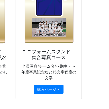
ンド
ユニフォームスタンド
員名
集合写真コース
卒業
全員写真/チーム名/〜期生・〜
すかし
年度卒業記念など15文字程度の
文字
購入ページへ