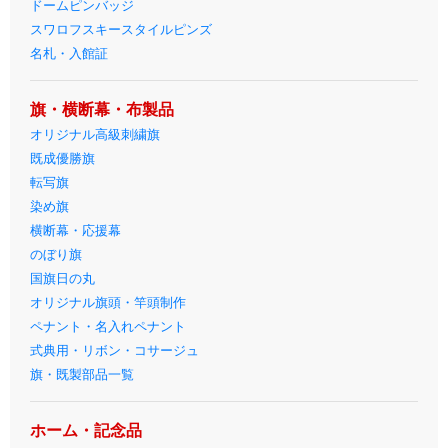
ドームピンバッジ
スワロフスキースタイルピンズ
名札・入館証
旗・横断幕・布製品
オリジナル高級刺繍旗
既成優勝旗
転写旗
染め旗
横断幕・応援幕
のぼり旗
国旗日の丸
オリジナル旗頭・竿頭制作
ペナント・名入れペナント
式典用・リボン・コサージュ
旗・既製部品一覧
ホーム・記念品