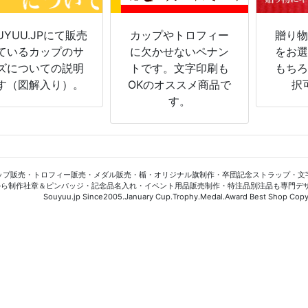
UYUU.JPにて販売
カップやトロフィー
贈り
ているカップのサ
に欠かせないペナン
をお
ズについての説明
トです。文字印刷も
もち
す（図解入り）。
OKのオススメ商品で
択
す。
ップ販売・トロフィー販売・メダル販売・楯・オリジナル旗制作・卒団記念ストラップ・文
から制作社章＆ピンバッジ・記念品名入れ・イベント用品販売制作・特注品別注品も専門デ
Souyuu.jp Since2005.January Cup.Trophy.Medal.Award Best Shop Copyr