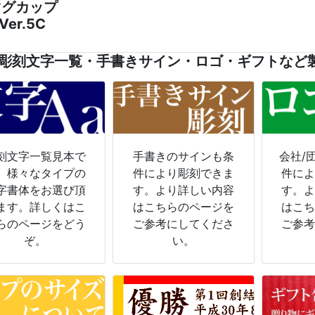
マグカップ
Ver.5C
彫刻文字一覧・手書きサイン・ロゴ・ギフトなど
刻文字一覧見本で
手書きのサインも条
会社/
。様々なタイプの
件により彫刻できま
件に
字書体をお選び頂
す。より詳しい内容
す。
ます。詳しくはこ
はこちらのページを
はこ
らのページをどう
ご参考にしてくださ
ご参
ぞ。
い。