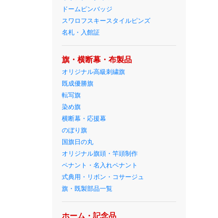
ドームピンバッジ
スワロフスキースタイルピンズ
名札・入館証
旗・横断幕・布製品
オリジナル高級刺繍旗
既成優勝旗
転写旗
染め旗
横断幕・応援幕
のぼり旗
国旗日の丸
オリジナル旗頭・竿頭制作
ペナント・名入れペナント
式典用・リボン・コサージュ
旗・既製部品一覧
ホーム・記念品