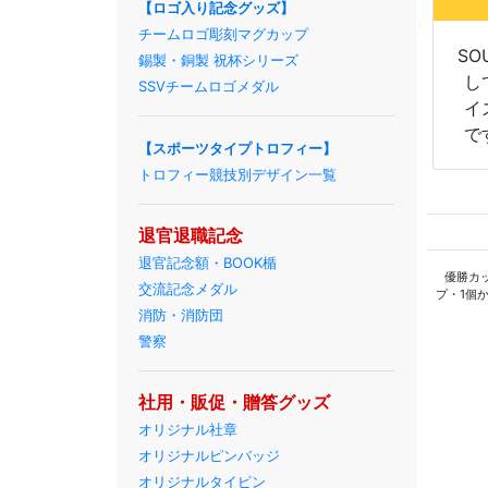
【ロゴ入り記念グッズ】
チームロゴ彫刻マグカップ
SO
錫製・銅製 祝杯シリーズ
し
SSVチームロゴメダル
イ
で
【スポーツタイプトロフィー】
トロフィー競技別デザイン一覧
退官退職記念
退官記念額・BOOK楯
優勝カ
交流記念メダル
プ・1個
消防・消防団
警察
社用・販促・贈答グッズ
オリジナル社章
オリジナルピンバッジ
オリジナルタイピン