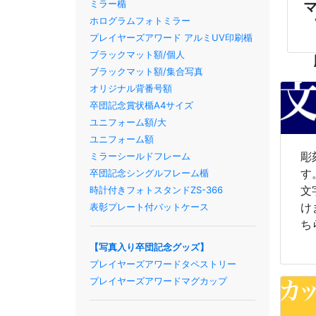
ミラー楯
ホログラムフォトミラー
プレイヤーズアワード アルミUV印刷楯
ブラックマット額/個人
ブラックマット額/集合写真
オリジナル背番号額
卒団記念賞状楯A4サイズ
ユニフォーム額/大
ユニフォーム額
彫
ミラーシールドフレーム
す
卒団記念シングルフレーム楯
文
時計付きフォトスタンドZS-366
け
表彰プレート付バットケース
ち
【写真入り卒団記念グッズ】
プレイヤーズアワードタペストリー
プレイヤーズアワードマグカップ