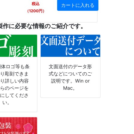
税込
（1200円）
製作に必要な情報のご紹介です。
団体ロゴ等も条
文面送付のデータ形
より彫刻できま
式などについてのご
より詳しい内容
説明です。Win or
ちらのページを
Mac。
考にしてくださ
い。