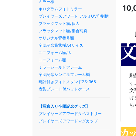
ミラー楯
10
ホログラムフォトミラー
プレイヤーズアワード アルミUV印刷楯
ブラックマット額/個人
ブラックマット額/集合写真
オリジナル背番号額
卒団記念賞状楯A4サイズ
ユニフォーム額/大
ユニフォーム額
ミラーシールドフレーム
卒団記念シングルフレーム楯
彫
時計付きフォトスタンドZS-366
す
表彰プレート付バットケース
文
け
ち
【写真入り卒団記念グッズ】
プレイヤーズアワードタペストリー
プレイヤーズアワードマグカップ