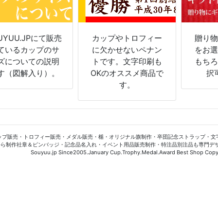
UYUU.JPにて販売
カップやトロフィー
贈り
ているカップのサ
に欠かせないペナン
をお
ズについての説明
トです。文字印刷も
もち
す（図解入り）。
OKのオススメ商品で
択
す。
ップ販売・トロフィー販売・メダル販売・楯・オリジナル旗制作・卒団記念ストラップ・文
から制作社章＆ピンバッジ・記念品名入れ・イベント用品販売制作・特注品別注品も専門デ
Souyuu.jp Since2005.January Cup.Trophy.Medal.Award Best Shop Copyr