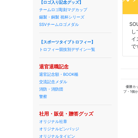
【ロゴ入り記念グッズ】
チームロゴ彫刻マグカップ
錫製・銅製 祝杯シリーズ
SO
SSVチームロゴメダル
し
イ
【スポーツタイプトロフィー】
で
トロフィー競技別デザイン一覧
退官退職記念
退官記念額・BOOK楯
交流記念メダル
優勝カ
消防・消防団
プ・1個
警察
社用・販促・贈答グッズ
オリジナル社章
オリジナルピンバッジ
オリジナルタイピン