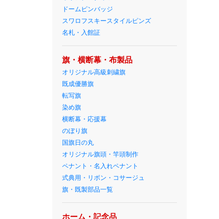
ドームピンバッジ
スワロフスキースタイルピンズ
名札・入館証
旗・横断幕・布製品
オリジナル高級刺繍旗
既成優勝旗
転写旗
染め旗
横断幕・応援幕
のぼり旗
国旗日の丸
オリジナル旗頭・竿頭制作
ペナント・名入れペナント
式典用・リボン・コサージュ
旗・既製部品一覧
ホーム・記念品