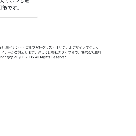
ろんリボンも選
可能です。
字印刷ペナント・ゴルフ祝杯グラス・オリジナルデザインマグカッ
ザイナーがご対応します、詳しくは弊社スタッフまで。株式会社創結
ight(c)Souyuu 2005 All Rights Reserved.