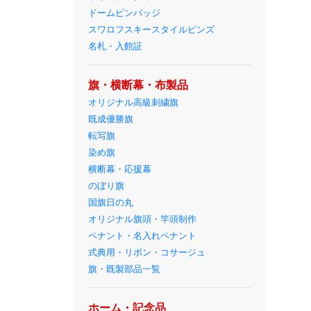
ドームピンバッジ
スワロフスキースタイルピンズ
名札・入館証
旗・横断幕・布製品
オリジナル高級刺繍旗
既成優勝旗
転写旗
染め旗
横断幕・応援幕
のぼり旗
国旗日の丸
オリジナル旗頭・竿頭制作
ペナント・名入れペナント
式典用・リボン・コサージュ
旗・既製部品一覧
ホーム・記念品