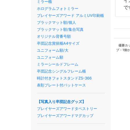
イ
ミラー楯
で
ホログラムフォトミラー
プレイヤーズアワード アルミUV印刷楯
ブラックマット額/個人
ブラックマット額/集合写真
オリジナル背番号額
卒団記念賞状楯A4サイズ
優勝カ
プ・1個
ユニフォーム額/大
ユニフォーム額
ミラーシールドフレーム
卒団記念シングルフレーム楯
時計付きフォトスタンドZS-366
表彰プレート付バットケース
【写真入り卒団記念グッズ】
プレイヤーズアワードタペストリー
プレイヤーズアワードマグカップ