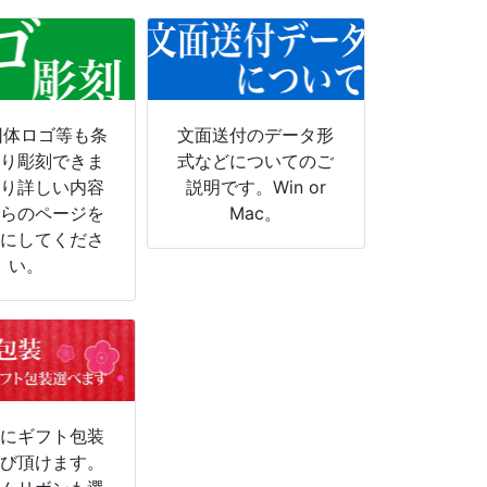
団体ロゴ等も条
文面送付のデータ形
より彫刻できま
式などについてのご
より詳しい内容
説明です。Win or
ちらのページを
Mac。
考にしてくださ
い。
物にギフト包装
選び頂けます。