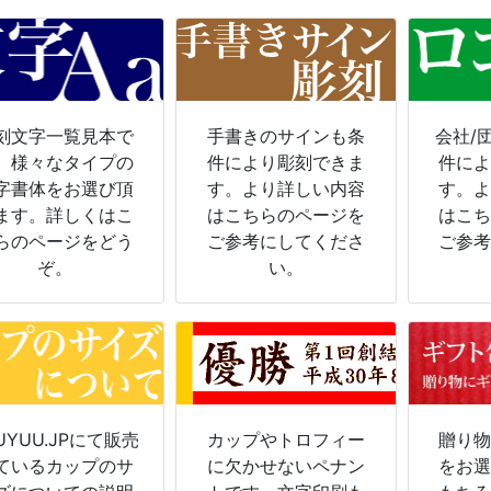
刻文字一覧見本で
手書きのサインも条
会社/
。様々なタイプの
件により彫刻できま
件に
字書体をお選び頂
す。より詳しい内容
す。
ます。詳しくはこ
はこちらのページを
はこ
らのページをどう
ご参考にしてくださ
ご参
ぞ。
い。
UYUU.JPにて販売
カップやトロフィー
贈り
ているカップのサ
に欠かせないペナン
をお