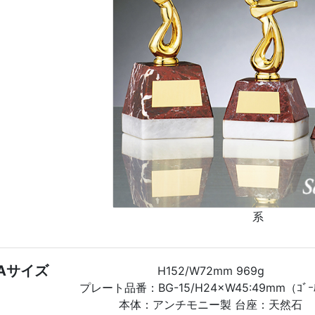
系
Aサイズ
H152/W72mm 969g
プレート品番：BG-15/H24×W45:49mm（ｺﾞｰ
本体：アンチモニー製 台座：天然石