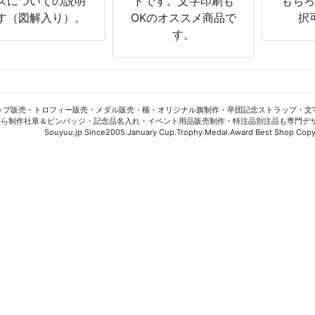
ズについての説明
トです。文字印刷も
もち
す（図解入り）。
OKのオススメ商品で
択
す。
ップ販売・トロフィー販売・メダル販売・楯・オリジナル旗制作・卒団記念ストラップ・文
から制作社章＆ピンバッジ・記念品名入れ・イベント用品販売制作・特注品別注品も専門デ
Souyuu.jp Since2005.January Cup.Trophy.Medal.Award Best Shop Copyr