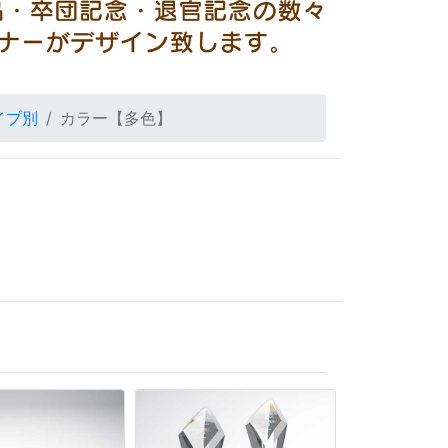
イプ別
カラー【多色】
】