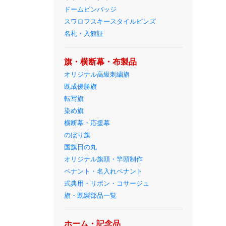
ドームピンバッジ
スワロフスキースタイルピンズ
名札・入館証
旗・横断幕・布製品
オリジナル高級刺繍旗
既成優勝旗
転写旗
染め旗
横断幕・応援幕
のぼり旗
国旗日の丸
オリジナル旗頭・竿頭制作
ペナント・名入れペナント
式典用・リボン・コサージュ
旗・既製部品一覧
ホーム・記念品