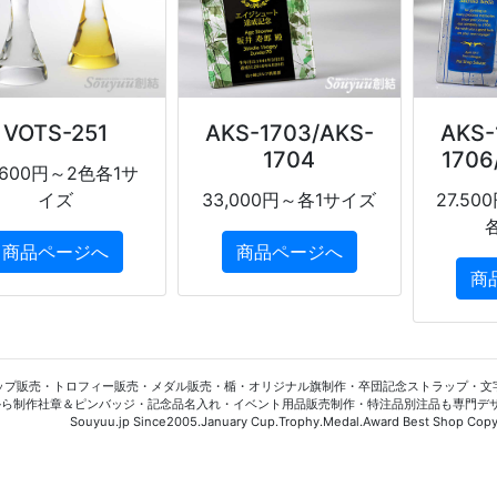
VOTS-251
AKS-1703/AKS-
AKS-
1704
1706
.600円～2色各1サ
イズ
33,000円～各1サイズ
27.50
商品ページへ
商品ページへ
商
ップ販売・トロフィー販売・メダル販売・楯・オリジナル旗制作・卒団記念ストラップ・文
から制作社章＆ピンバッジ・記念品名入れ・イベント用品販売制作・特注品別注品も専門デ
Souyuu.jp Since2005.January Cup.Trophy.Medal.Award Best Shop Copyr