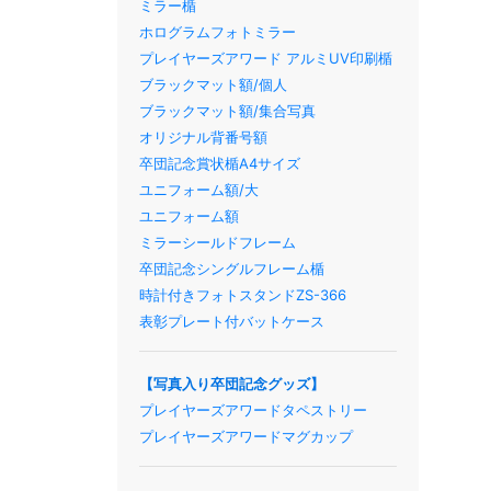
ミラー楯
ホログラムフォトミラー
プレイヤーズアワード アルミUV印刷楯
ブラックマット額/個人
ブラックマット額/集合写真
オリジナル背番号額
卒団記念賞状楯A4サイズ
ユニフォーム額/大
ユニフォーム額
ミラーシールドフレーム
卒団記念シングルフレーム楯
時計付きフォトスタンドZS-366
表彰プレート付バットケース
【写真入り卒団記念グッズ】
プレイヤーズアワードタペストリー
プレイヤーズアワードマグカップ