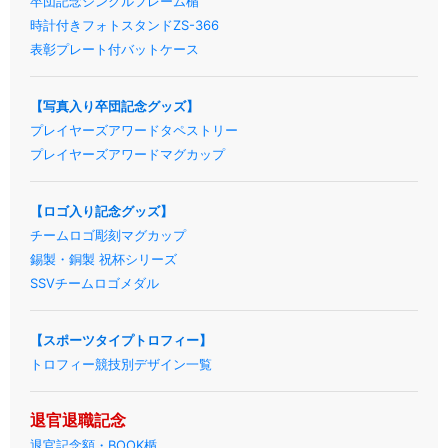
卒団記念シングルフレーム楯
時計付きフォトスタンドZS-366
表彰プレート付バットケース
【写真入り卒団記念グッズ】
プレイヤーズアワードタペストリー
プレイヤーズアワードマグカップ
【ロゴ入り記念グッズ】
チームロゴ彫刻マグカップ
錫製・銅製 祝杯シリーズ
SSVチームロゴメダル
【スポーツタイプトロフィー】
トロフィー競技別デザイン一覧
退官退職記念
退官記念額・BOOK楯