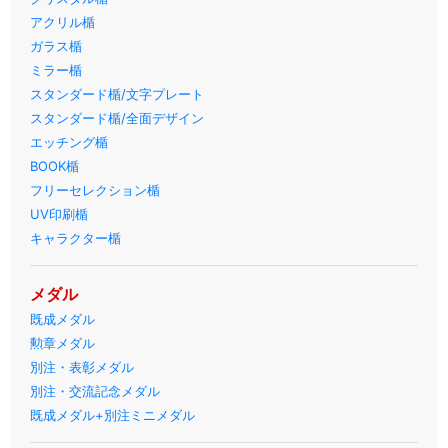
アクリル楯
ガラス楯
ミラー楯
スタンダード楯/文字プレート
スタンダード楯/全面デザイン
エッチング楯
BOOK楯
フリーセレクション楯
UV印刷楯
キャラクター楯
メダル
既成メダル
勲章メダル
別注・表彰メダル
別注・交流記念メダル
既成メダル+別注ミニメダル